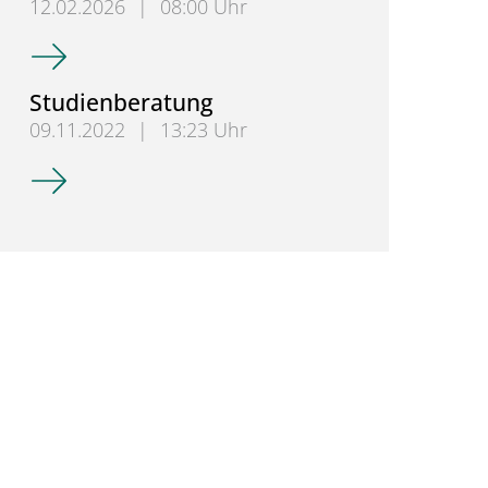
12.02.2026
|
08:00 Uhr
Lehrveranstaltungen im Sommersemester 2026
Studienberatung
09.11.2022
|
13:23 Uhr
Studienberatung