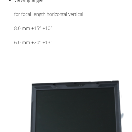
Viewing angle
for focal length horizontal vertical
8.0 mm ±15° ±10°
6.0 mm ±20° ±13°